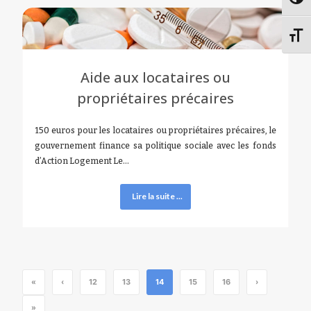
Passe
Chang
Aide aux locataires ou
propriétaires précaires
150 euros pour les locataires ou propriétaires précaires, le
gouvernement finance sa politique sociale avec les fonds
d’Action Logement Le…
Lire la suite ...
«
‹
12
13
14
15
16
›
»