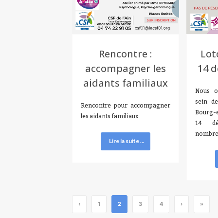
Rencontre :
Lot
accompagner les
14 
aidants familiaux
Nous o
sein de
Rencontre pour accompagner
Bourg-e
les aidants familiaux
14 dé
nombr
Lire la suite ...
‹
1
2
3
4
›
»