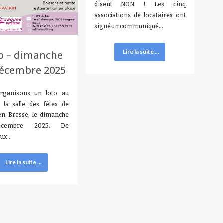
disent NON ! Les cinq
associations de locataires ont
signé un communiqué…
Lire la suite ...
o – dimanche
décembre 2025
rganisons un loto au
 la salle des fêtes de
n-Bresse, le dimanche
cembre 2025. De
eux…
Lire la suite ...