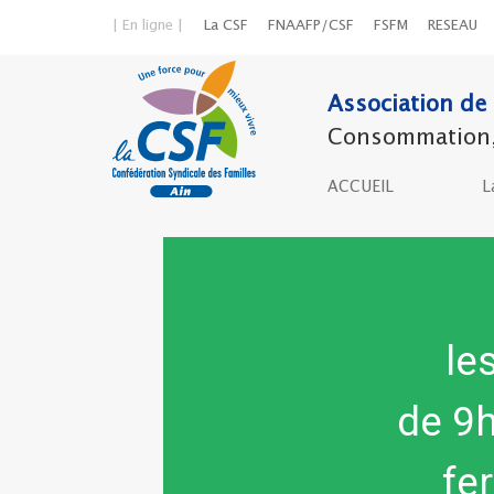
| En ligne |
La CSF
FNAAFP/CSF
FSFM
RESEAU
Association de 
Consommation, l
ACCUEIL
L
le
de 9
fe